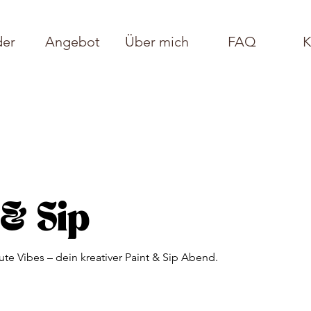
der
Angebot
Über mich
FAQ
K
 & Sip
ute Vibes – dein kreativer Paint & Sip Abend.