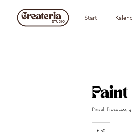
Start
Kalen
Paint
Pinsel, Prosecco, g
50
Euro
€ 50