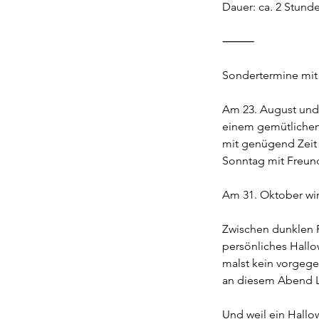
Dauer: ca. 2 Stund
⸻
Sondertermine mi
Am 23. August und 
einem gemütlichen
mit genügend Zeit
Sonntag mit Freund 
Am 31. Oktober wird
Zwischen dunklen F
persönliches Hallo
malst kein vorgege
an diesem Abend L
Und weil ein Hallo