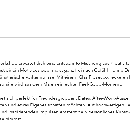
orkshop erwartet dich eine entspannte Mischung aus Kreativität
t dir ein Motiv aus oder malst ganz frei nach Gefühl – ohne Dr
nstlerische Vorkenntnisse. Mit einem Glas Prosecco, leckeren 
phäre wird aus dem Malen ein echter Feel-Good-Moment.
t sich perfekt für Freundesgruppen, Dates, After-Work-Auszeite
lten und etwas Eigenes schaffen möchten. Auf hochwertigen L
nd inspirierenden Impulsen entsteht dein persönliches Kunstw
se nimmst.